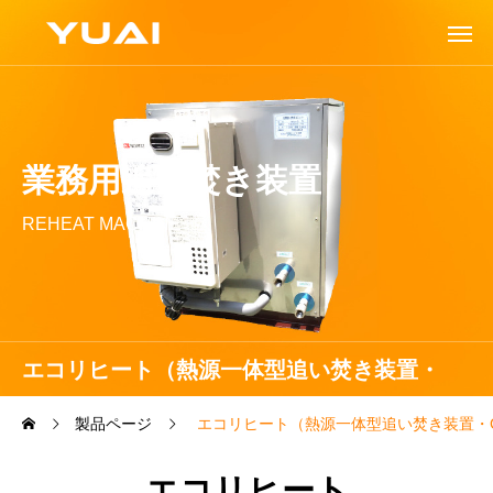
業務用追い焚き装置
REHEAT MACHINE
エコリヒート（熱源一体型追い焚き装置・
GYNUシリーズ）
製品ページ
エコリヒート（熱源一体型追い焚き装置・G
エコリヒート