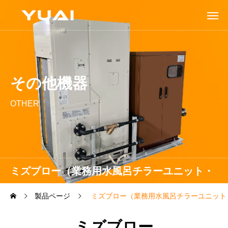
その他機器
OTHER
ミズブロー（業務用水風呂チラーユニット・
Wシリーズ）
製品ページ
ミズブロー（業務用水風呂チラーユニット
ミズブロー